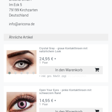
Im Eck
5
79199
Kirchzarten
Deutschland
info@aricona.de
Ähnliche Artikel
Crystal Gray - graue Kontaktlinsen mit
natürlichem Look
24,95 € *
1
Paar
In den Warenkorb
*
inkl. ges. MwSt.
zzgl.
Versandkosten
Open Your Eyes - pinke Kontaktlinsen mit
schwarzem Rand
14,95 € *
1
Paar
In den Warenkorb