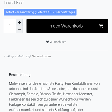
Inhalt
1
Paar
sofort versandfertig (Lieferzeit 1 - 3 Arbeitstage)
In den Warenkorb
Wunschliste
* inkl. ges. MwSt. zzgl.
Versandkosten
Beschreibung
Motivlinsen für deine nächste Party! Fun Kontaktlinsen von
aricona sind das Kostüm Accessoire, das du haben musst.
Ob Vampir, Zombie, Dämon, Teufel, Hexe oder Monster,
Farblinsen lassen dich zu deiner Wunschfigur werden.
Farbige Kontaktlinsen garantieren dir vollste
Aufmerksamkeit und sind ein Blickfang auf jeder