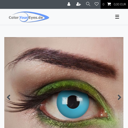
0
0,00 EUR
☰