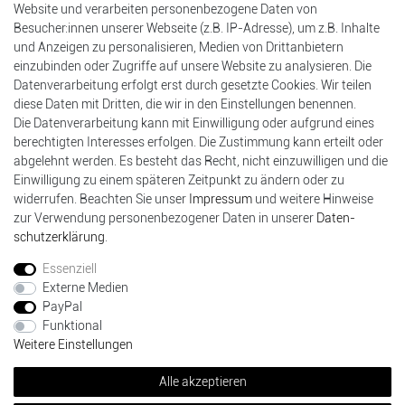
Website und verarbeiten personenbezogene Daten von
Registrierung
Besucher:innen unserer Webseite (z.B. IP-Adresse), um z.B. Inhalte
Warenkorb
und Anzeigen zu personalisieren, Medien von Drittanbietern
Kasse
einzubinden oder Zugriffe auf unsere Website zu analysieren. Die
Einkaufen
Datenverarbeitung erfolgt erst durch gesetzte Cookies. Wir teilen
diese Daten mit Dritten, die wir in den Einstellungen benennen.
Versandarten & -kosten
Die Datenverarbeitung kann mit Einwilligung oder aufgrund eines
Zahlungsarten
berechtigten Interesses erfolgen. Die Zustimmung kann erteilt oder
Bankdaten
abgelehnt werden. Es besteht das Recht, nicht einzuwilligen und die
Batterieentsorgung
Einwilligung zu einem späteren Zeitpunkt zu ändern oder zu
widerrufen. Beachten Sie unser
Impressum
und weitere Hinweise
Widerrufsformular
zur Verwendung personenbezogener Daten in unserer
Daten­
schutz­erklärung
.
Unternehmen
Kontakt
Essenziell
Datenschutzerklärung
Externe Medien
Widerrufsrecht
PayPal
Impressum
Funktional
AGB
Weitere Einstellungen
Alle akzeptieren
© Copyright 2020 DarXity GbR. Gestaltung, Design und Style durch DarXity