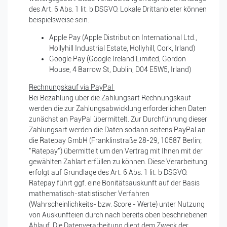
des Art. 6 Abs. 1 lit. b DSGVO. Lokale Drittanbieter können
beispielsweise sein:
Apple Pay (Apple Distribution International Ltd.,
Hollyhill Industrial Estate, Hollyhill, Cork, Irland)
Google Pay (Google Ireland Limited, Gordon
House, 4 Barrow St, Dublin, D04 E5W5, Irland)
Rechnungskauf via PayPal
Bei Bezahlung über die Zahlungsart Rechnungskauf
werden die zur Zahlungsabwicklung erforderlichen Daten
zunächst an PayPal übermittelt. Zur Durchführung dieser
Zahlungsart werden die Daten sodann seitens PayPal an
die Ratepay GmbH (Franklinstraße 28-29, 10587 Berlin;
"Ratepay") übermittelt um den Vertrag mit Ihnen mit der
gewählten Zahlart erfüllen zu können. Diese Verarbeitung
erfolgt auf Grundlage des Art. 6 Abs. 1 lit. b DSGVO.
Ratepay führt ggf. eine Bonitätsauskunft auf der Basis
mathematisch-statistischer Verfahren
(Wahrscheinlichkeits- bzw. Score - Werte) unter Nutzung
von Auskunfteien durch nach bereits oben beschriebenen
Ablauf. Die Datenverarbeitung dient dem Zweck der