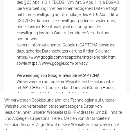
des § 25 Abs. 1 S. 1 TDDDG i.V.m. Art. 6 Abs. 1 lit. a DSGVO.
Die Verarbeitung Ihrer personenbezogenen Daten erfolgt
mit Ihrer Einwilligung auf Grundlage des Art. 6 Abs. 1 lit. a
DSGVO. Sie können die Einwilligung jederzeit widerrufen,
ohne dass die Rechtmäßigkeit der aufgrund der
Einwilligung bis zum Widerruf erfolgten Verarbeitung
berührt wird.
Nähere Informationen zu Google reCAPTCHA sowie die
dazugehörige Datenschutzerklärung finden Sie unter:
https://www.google.com/recaptcha/intro/android.html
sowie
https://www.google.com/privacy
.
Verwendung von Google invisible reCAPTCHA
Wir verwenden auf unserer Website den Dienst invisible
reCAPTCHA der Google Ireland Limited (Gordon House,
Barrow Street, Dublin 4, Irland; "Google").
Dies dient dem Zweck der Unterscheidung der Eingabe
Wir verwenden Cookies und ähnliche Technologien auf unserer
durch einen Menschen oder durch automatisierte,
Website und verarbeiten personenbezogene Daten von
maschinelle Verarbeitung. Im Hintergrund sammelt und
Besucher:innen unserer Webseite (z.B. IP-Adresse), um z.B. Inhalte
analysiert Google Nutzungsdaten, die von Invisible
und Anzeigen zu personalisieren, Medien von Drittanbietern
reCaptcha dazu verwendet werden, um reguläre Benutzer
einzubinden oder Zugriffe auf unsere Website zu analysieren. Die