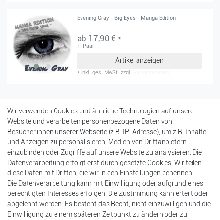
Evening Gray - Big Eyes - Manga Edition
ab 17,90 € *
1
Paar
Artikel anzeigen
*
inkl. ges. MwSt.
zzgl.
Versandkosten
Mein Konto
Wir verwenden Cookies und ähnliche Technologien auf unserer
Login
Website und verarbeiten personenbezogene Daten von
Registrierung
Besucher:innen unserer Webseite (z.B. IP-Adresse), um z.B. Inhalte
Warenkorb
und Anzeigen zu personalisieren, Medien von Drittanbietern
Kasse
einzubinden oder Zugriffe auf unsere Website zu analysieren. Die
Datenverarbeitung erfolgt erst durch gesetzte Cookies. Wir teilen
Einkaufen
diese Daten mit Dritten, die wir in den Einstellungen benennen.
Versandarten & -kosten
Die Datenverarbeitung kann mit Einwilligung oder aufgrund eines
Zahlungsarten
berechtigten Interesses erfolgen. Die Zustimmung kann erteilt oder
Bankdaten
abgelehnt werden. Es besteht das Recht, nicht einzuwilligen und die
Batterieentsorgung
Einwilligung zu einem späteren Zeitpunkt zu ändern oder zu