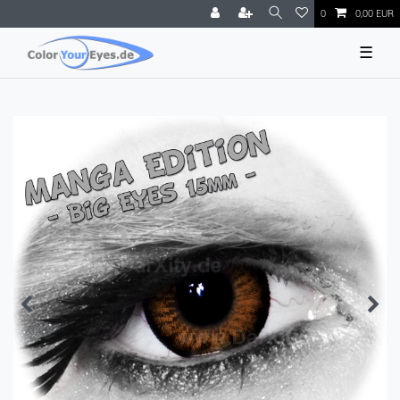
0
0,00 EUR
☰