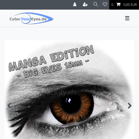
0
0,00 EUR
☰