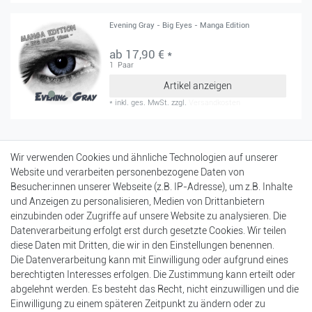
Evening Gray - Big Eyes - Manga Edition
ab 17,90 € *
1
Paar
Artikel anzeigen
*
inkl. ges. MwSt.
zzgl.
Versandkosten
Mein Konto
Wir verwenden Cookies und ähnliche Technologien auf unserer
Login
Website und verarbeiten personenbezogene Daten von
Registrierung
Besucher:innen unserer Webseite (z.B. IP-Adresse), um z.B. Inhalte
Warenkorb
und Anzeigen zu personalisieren, Medien von Drittanbietern
Kasse
einzubinden oder Zugriffe auf unsere Website zu analysieren. Die
Datenverarbeitung erfolgt erst durch gesetzte Cookies. Wir teilen
Einkaufen
diese Daten mit Dritten, die wir in den Einstellungen benennen.
Versandarten & -kosten
Die Datenverarbeitung kann mit Einwilligung oder aufgrund eines
Zahlungsarten
berechtigten Interesses erfolgen. Die Zustimmung kann erteilt oder
Bankdaten
abgelehnt werden. Es besteht das Recht, nicht einzuwilligen und die
Batterieentsorgung
Einwilligung zu einem späteren Zeitpunkt zu ändern oder zu