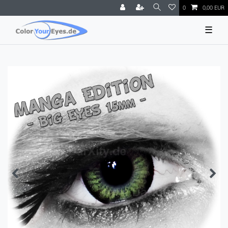
0
0,00 EUR
☰