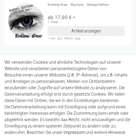
Evening Gray - Big Eyes - Manga Edition
ab 17,90 € *
1
Paar
Artikel anzeigen
*
inkl. ges. MwSt.
zzgl.
Versandkosten
Mein Konto
Wir verwenden Cookies und ähnliche Technologien auf unserer
Login
Website und verarbeiten personenbezogene Daten von
Registrierung
Besucher:innen unserer Webseite (z.B. IP-Adresse), um z.B. Inhalte
Warenkorb
und Anzeigen zu personalisieren, Medien von Drittanbietern
Kasse
einzubinden oder Zugriffe auf unsere Website zu analysieren. Die
Datenverarbeitung erfolgt erst durch gesetzte Cookies. Wir teilen
Einkaufen
diese Daten mit Dritten, die wir in den Einstellungen benennen.
Versandarten & -kosten
Die Datenverarbeitung kann mit Einwilligung oder aufgrund eines
Zahlungsarten
berechtigten Interesses erfolgen. Die Zustimmung kann erteilt oder
Bankdaten
abgelehnt werden. Es besteht das Recht, nicht einzuwilligen und die
Batterieentsorgung
Einwilligung zu einem späteren Zeitpunkt zu ändern oder zu
widerrufen. Beachten Sie unser
Impressum
und weitere Hinweise
Widerrufsformular