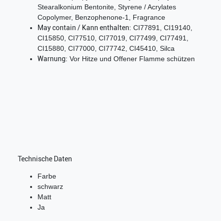
Stearalkonium Bentonite, Styrene / Acrylates
Copolymer, Benzophenone-1, Fragrance
May contain / Kann enthalten:
CI77891, CI19140,
CI15850, CI77510, CI77019, CI77499, CI77491,
CI15880, CI77000, CI77742, CI45410, Silca
Warnung:
Vor Hitze und Offener Flamme schützen
Technische Daten
Farbe
schwarz
Matt
Ja