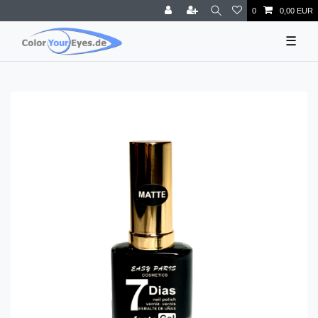
0
0,00 EUR
☰