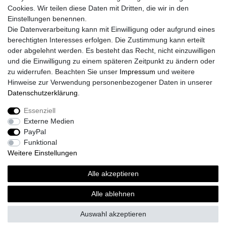
Cookies. Wir teilen diese Daten mit Dritten, die wir in den
Einkaufen
Einstellungen benennen.
Versandarten & -kosten
Die Datenverarbeitung kann mit Einwilligung oder aufgrund eines
Zahlungsarten
berechtigten Interesses erfolgen. Die Zustimmung kann erteilt
Bankdaten
oder abgelehnt werden. Es besteht das Recht, nicht einzuwilligen
Batterieentsorgung
und die Einwilligung zu einem späteren Zeitpunkt zu ändern oder
zu widerrufen. Beachten Sie unser
Impressum
und weitere
Widerrufsformular
Hinweise zur Verwendung personenbezogener Daten in unserer
Daten­schutz­erklärung
.
Unternehmen
Kontakt
Essenziell
Datenschutzerklärung
Externe Medien
Widerrufsrecht
PayPal
Impressum
Funktional
AGB
Weitere Einstellungen
Alle akzeptieren
© Copyright 2020 DarXity GbR. Gestaltung, Design und Style durch DarXity
GbR. Alle Rechte vorbehalten.
Alle ablehnen
Alle Preise inklusive gesetzlicher Mehrwertsteuer und zuzüglich
Versandkosten. * Pflichtfeld
Auswahl akzeptieren