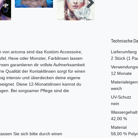
Technische D
en von aricona sind das Kostüm Accessoire,
Lieferumfang
el, Hexe oder Monster, Farblinsen lassen
2 Stück (1 Pa
nsen garantieren dir vollste Aufmerksamkeit
Verwendungs
he Qualität der Kontaktlinsen sorgt für einen
12 Monate
big intensiv und überdecken deine eigene
Materialeigen
geeignet. Diese 12-Monatslinsen kannst du
weich
gen. Bei sorgsamer Pflege sind die
UV-Schutz
nein
Wassergehalt
42,00 %
Material
lassen Sie sich bitte durch einen
58,00 % Pol