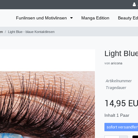
Funlinsen und Motivlinsen
Manga Edition
Beauty Edi
en
Light Blue - blaue Kontaktlinsen
Light Blu
von
aricona
Artikelnummer
Tragedauer
14,95 E
Inhalt
1
Paar
sofort versandfert