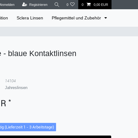
Anmelden
Registrieren
0
0
0,00 EUR
tion
Sclera Linsen
Pflegemittel und Zubehör
e - blaue Kontaktlinsen
14104
Jahreslinsen
*
UR
ig (Lieferzeit 1 - 3 Arbeitstage)