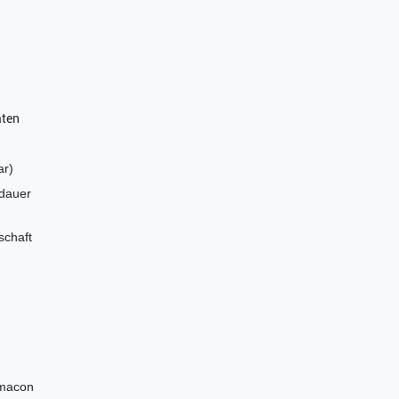
aten
ar)
dauer
schaft
ymacon