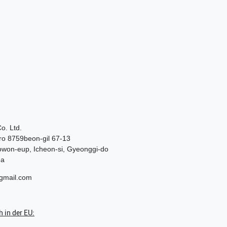
o. Ltd.
o 8759beon-gil 67-13
won-eup, Icheon-si, Gyeonggi-do
ea
@gmail.com
 in der EU: