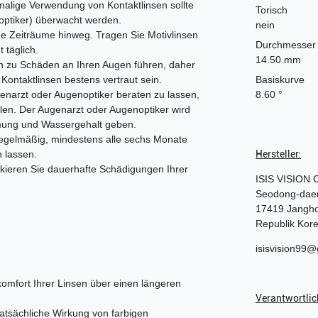
malige Verwendung von Kontaktlinsen sollte
Torisch
ptiker) überwacht werden.
nein
ße Zeiträume hinweg. Tragen Sie Motivlinsen
Durchmesser
 täglich.
14.50 mm
n zu Schäden an Ihren Augen führen, daher
Kontaktlinsen bestens vertraut sein.
Basiskurve
enarzt oder Augenoptiker beraten zu lassen,
8.60 °
llen. Der Augenarzt oder Augenoptiker wird
mmung und Wassergehalt geben.
 regelmäßig, mindestens alle sechs Monate
 lassen.
Hersteller:
kieren Sie dauerhafte Schädigungen Ihrer
ISIS VISION C
Seodong-daer
17419
Jangho
Republik Kor
isisvision99
komfort Ihrer Linsen über einen längeren
Verantwortlich
tatsächliche Wirkung von farbigen