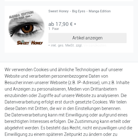
Sweet Honey - Big Eyes - Manga Edition
ab 17,90 € *
1
Paar
Artikel anzeigen
*
inkl. ges. MwSt.
zzgl.
Versandkosten
Mein Konto
Wir verwenden Cookies und ähnliche Technologien auf unserer
Login
Website und verarbeiten personenbezogene Daten von
Registrierung
Besucher:innen unserer Webseite (z.B. IP-Adresse), um z.B. Inhalte
Warenkorb
und Anzeigen zu personalisieren, Medien von Drittanbietern
Kasse
einzubinden oder Zugriffe auf unsere Website zu analysieren. Die
Datenverarbeitung erfolgt erst durch gesetzte Cookies. Wir teilen
Einkaufen
diese Daten mit Dritten, die wir in den Einstellungen benennen.
Versandarten & -kosten
Die Datenverarbeitung kann mit Einwilligung oder aufgrund eines
Zahlungsarten
berechtigten Interesses erfolgen. Die Zustimmung kann erteilt oder
Bankdaten
abgelehnt werden. Es besteht das Recht, nicht einzuwilligen und die
Batterieentsorgung
Einwilligung zu einem späteren Zeitpunkt zu ändern oder zu