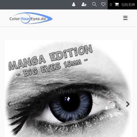
0
0,00 EUR
☰