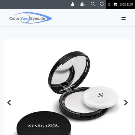
0
0,00 EUR
☰