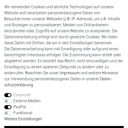
Mein Konto
Wir verwenden Cookies und ähnliche Technologien auf unserer
Login
Website und verarbeiten personenbezogene Daten von
Registrierung
Besucher:innen unserer Webseite (z.B. IP-Adresse), um z.B. Inhalte
Warenkorb
und Anzeigen zu personalisieren, Medien von Drittanbietern
Kasse
einzubinden oder Zugriffe auf unsere Website zu analysieren. Die
Datenverarbeitung erfolgt erst durch gesetzte Cookies. Wir teilen
Einkaufen
diese Daten mit Dritten, die wir in den Einstellungen benennen.
Versandarten & -kosten
Die Datenverarbeitung kann mit Einwilligung oder aufgrund eines
Zahlungsarten
berechtigten Interesses erfolgen. Die Zustimmung kann erteilt oder
Bankdaten
abgelehnt werden. Es besteht das Recht, nicht einzuwilligen und die
Batterieentsorgung
Einwilligung zu einem späteren Zeitpunkt zu ändern oder zu
widerrufen. Beachten Sie unser
Impressum
und weitere Hinweise
Widerrufsformular
zur Verwendung personenbezogener Daten in unserer
Daten­
schutz­erklärung
.
Unternehmen
Kontakt
Essenziell
Datenschutzerklärung
Externe Medien
Widerrufsrecht
PayPal
Impressum
Funktional
AGB
Weitere Einstellungen