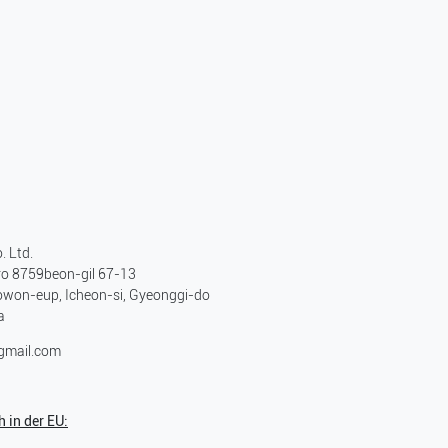
. Ltd.
o 8759beon-gil 67-13
won-eup, Icheon-si, Gyeonggi-do
a
@gmail.com
 in der EU: