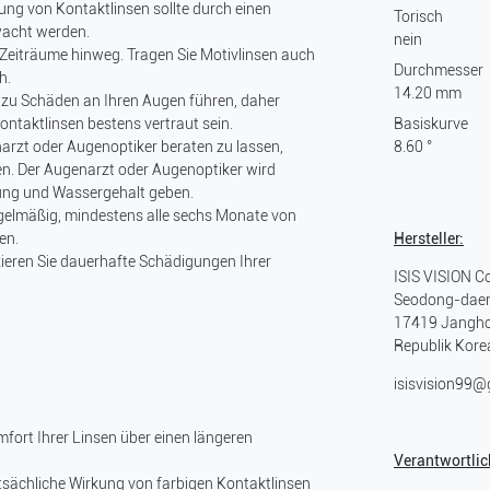
ng von Kontaktlinsen sollte durch einen
Torisch
wacht werden.
nein
e Zeiträume hinweg. Tragen Sie Motivlinsen auch
Durchmesser
h.
14.20 mm
 zu Schäden an Ihren Augen führen, daher
ontaktlinsen bestens vertraut sein.
Basiskurve
arzt oder Augenoptiker beraten zu lassen,
8.60 °
en. Der Augenarzt oder Augenoptiker wird
mung und Wassergehalt geben.
regelmäßig, mindestens alle sechs Monate von
en.
Hersteller:
ieren Sie dauerhafte Schädigungen Ihrer
ISIS VISION Co
Seodong-daer
17419
Jangho
Republik Kore
isisvision99
mfort Ihrer Linsen über einen längeren
Verantwortlich
atsächliche Wirkung von farbigen Kontaktlinsen