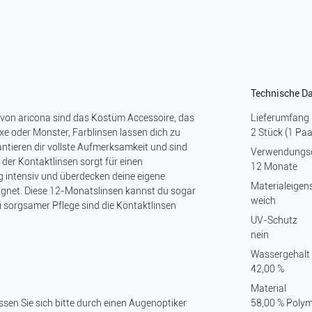
Technische D
n von aricona sind das Kostüm Accessoire, das
Lieferumfang
e oder Monster, Farblinsen lassen dich zu
2 Stück (1 Paa
ntieren dir vollste Aufmerksamkeit und sind
Verwendungs
 der Kontaktlinsen sorgt für einen
12 Monate
 intensiv und überdecken deine eigene
Materialeigen
eignet. Diese 12-Monatslinsen kannst du sogar
weich
 sorgsamer Pflege sind die Kontaktlinsen
UV-Schutz
nein
Wassergehalt
42,00 %
Material
assen Sie sich bitte durch einen Augenoptiker
58,00 % Poly