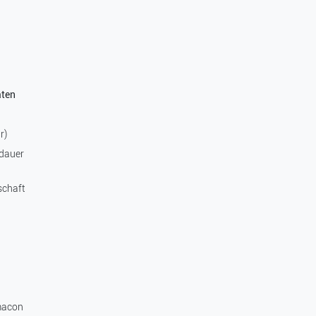
aten
r)
dauer
schaft
macon