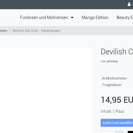
Funlinsen und Motivlinsen
Manga Edition
Beauty E
insen
Devilish Cat Grün - Katzenaugen
Devilish 
von
aricona
Artikelnummer
Tragedauer
14,95 E
Inhalt
1
Paar
sofort versandfert