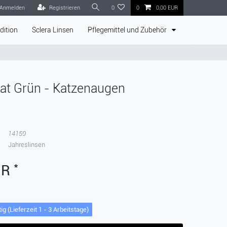
Anmelden
Registrieren
0
0
0,00 EUR
dition
Sclera Linsen
Pflegemittel und Zubehör
Cat Grün - Katzenaugen
14159
Jahreslinsen
*
UR
ig (Lieferzeit 1 - 3 Arbeitstage)